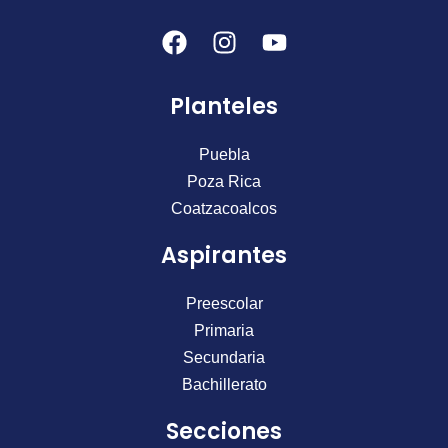
F
I
Y
a
n
o
c
s
u
Planteles
e
t
t
b
a
u
o
g
b
Puebla
o
r
e
Poza Rica
k
a
Coatzacoalcos
m
Aspirantes
Preescolar
Primaria
Secundaria
Bachillerato
Secciones