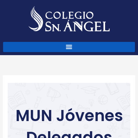
Ir
al
contenido
MUN Jóvenes
Delegados