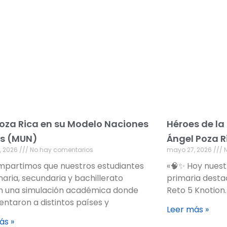
oza Rica en su Modelo Naciones
Héroes de la
s (MUN)
Ángel Poza R
, 2026
No hay comentarios
mayo 27, 2026
N
mpartimos que nuestros estudiantes
«🧠✨ Hoy nuestro
maria, secundaria y bachillerato
primaria desta
on una simulación académica donde
Reto 5 Knotion.
entaron a distintos países y
Leer más »
ás »