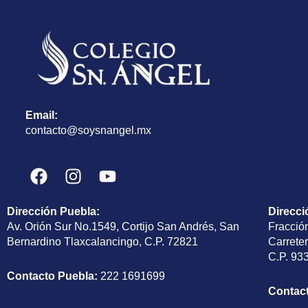
Email:
contacto@soysnangel.mx
F
I
Y
a
n
o
c
s
u
Dirección Puebla
:
Direcci
e
t
t
Av. Orión Sur No.1549, Cortijo San Andrés, San
Fracció
b
a
u
Bernardino Tlaxcalancingo, C.P. 72821
Carrete
o
g
b
C.P. 93
o
r
e
Contacto Puebla:
222 1691699
k
a
Contac
m