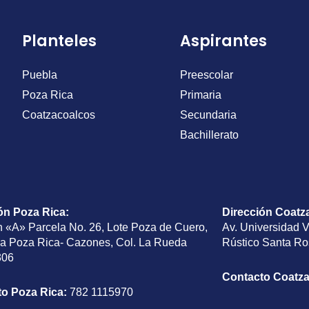
Planteles
Aspirantes
Puebla
Preescolar
Poza Rica
Primaria
Coatzacoalcos
Secundaria
Bachillerato
ón Poza Rica
:
Dirección Coatz
n «A» Parcela No. 26, Lote Poza de Cuero,
Av. Universidad 
ra Poza Rica- Cazones, Col. La Rueda
Rústico Santa Ro
306
Contacto Coatz
to Poza Rica:
782 1115970