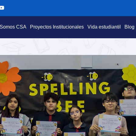
Y
o
u
t
Somos CSA
Proyectos Institucionales
Vida estudiantil
Blog
u
b
e