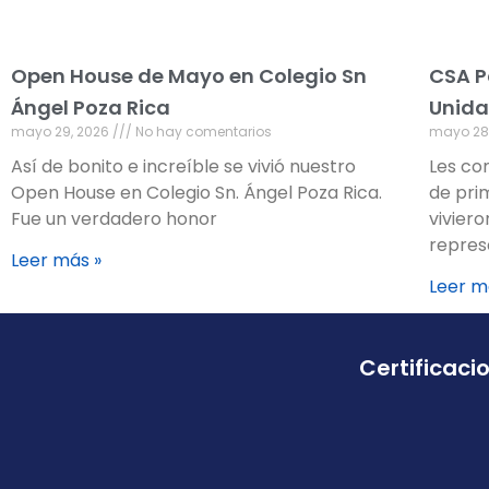
Open House de Mayo en Colegio Sn
CSA P
Ángel Poza Rica
Unida
mayo 29, 2026
No hay comentarios
mayo 28
Así de bonito e increíble se vivió nuestro
Les co
Open House en Colegio Sn. Ángel Poza Rica.
de pri
Fue un verdadero honor
vivier
repres
Leer más »
Leer m
Certificaci