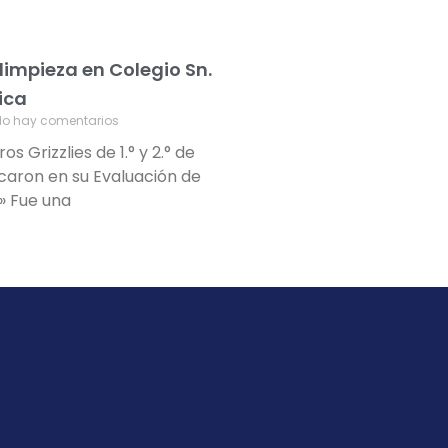
 limpieza en Colegio Sn.
ica
o hay comentarios
s Grizzlies de 1.° y 2.° de
caron en su Evaluación de
» Fue una