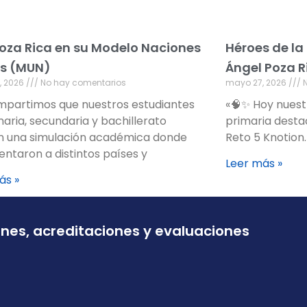
oza Rica en su Modelo Naciones
Héroes de la
s (MUN)
Ángel Poza R
, 2026
No hay comentarios
mayo 27, 2026
N
mpartimos que nuestros estudiantes
«🧠✨ Hoy nuestro
maria, secundaria y bachillerato
primaria desta
on una simulación académica donde
Reto 5 Knotion.
entaron a distintos países y
Leer más »
ás »
ones, acreditaciones y evaluaciones