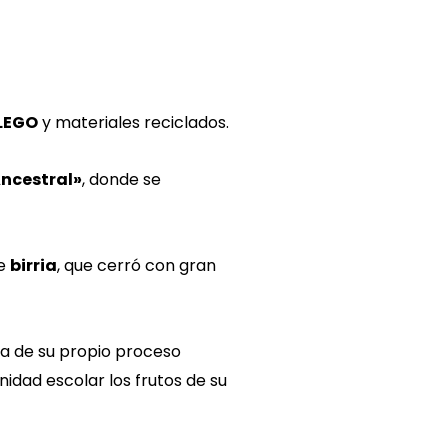
LEGO
y materiales reciclados.
ncestral»
, donde se
de
birria
, que cerró con gran
sta de su propio proceso
idad escolar los frutos de su