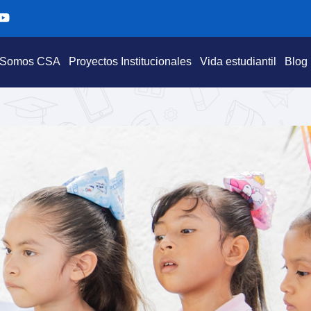
Y
o
u
t
Somos CSA
Proyectos Institucionales
Vida estudiantil
Blog
u
b
e