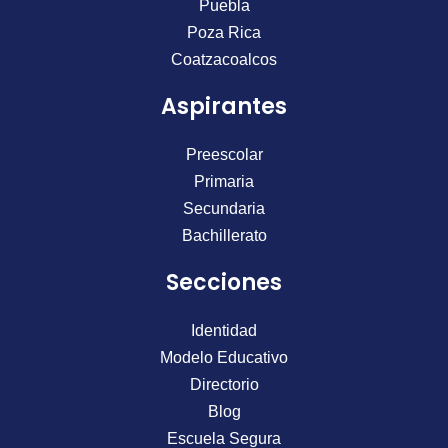
o
g
b
Puebla
o
r
e
Poza Rica
k
a
Coatzacoalcos
m
Aspirantes
Preescolar
Primaria
Secundaria
Bachillerato
Secciones
Identidad
Modelo Educativo
Directorio
Blog
Escuela Segura