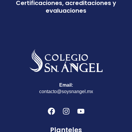
Certificaciones, acreditaciones y
evaluaciones
Email:
contacto@soysnangel.mx
F
I
Y
a
n
o
c
s
u
Planteles
e
t
t