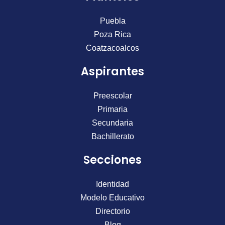
b
a
u
o
g
b
Puebla
o
r
e
Poza Rica
k
a
Coatzacoalcos
m
Aspirantes
Preescolar
Primaria
Secundaria
Bachillerato
Secciones
Identidad
Modelo Educativo
Directorio
Blog