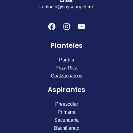
Email:
contacto@soysnangel.mx
F
I
Y
a
n
o
c
s
u
Planteles
e
t
t
b
a
u
o
g
b
Puebla
o
r
e
Poza Rica
k
a
Coatzacoalcos
m
Aspirantes
Preescolar
Primaria
Secundaria
Bachillerato