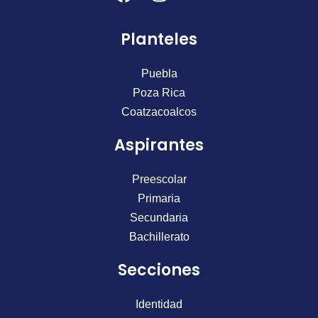
a
n
o
c
s
u
Planteles
e
t
t
b
a
u
o
g
b
Puebla
o
r
e
Poza Rica
k
a
Coatzacoalcos
m
Aspirantes
Preescolar
Primaria
Secundaria
Bachillerato
Secciones
Identidad