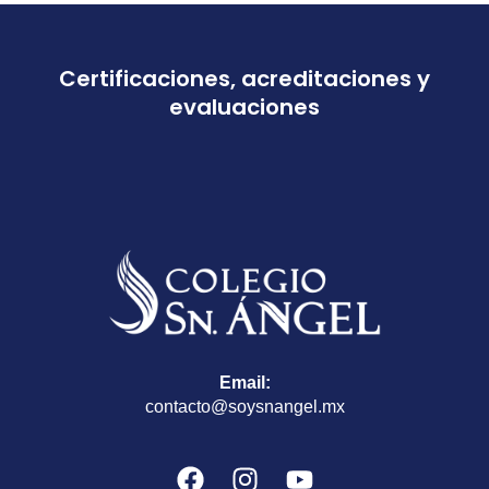
Certificaciones, acreditaciones y
evaluaciones
Email:
contacto@soysnangel.mx
F
I
Y