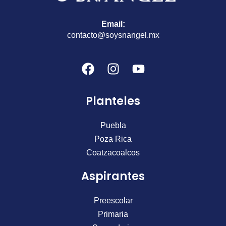
Email:
contacto@soysnangel.mx
F
I
Y
a
n
o
c
s
u
Planteles
e
t
t
b
a
u
o
g
b
Puebla
o
r
e
Poza Rica
k
a
Coatzacoalcos
m
Aspirantes
Preescolar
Primaria