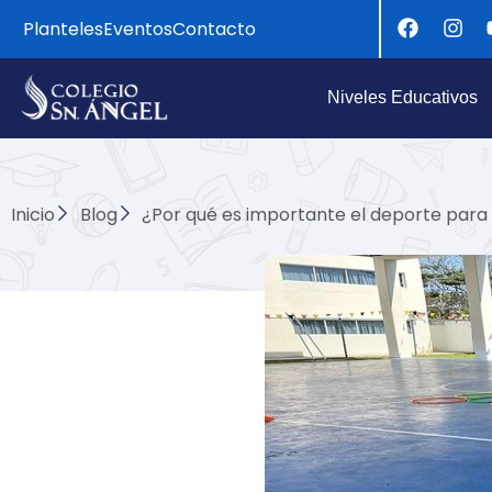
Ir
F
I
Planteles
Eventos
Contacto
a
n
al
c
s
contenido
e
t
Niveles Educativos
b
a
o
g
o
r
k
a
m
Inicio
Blog
¿Por qué es importante el deporte para 