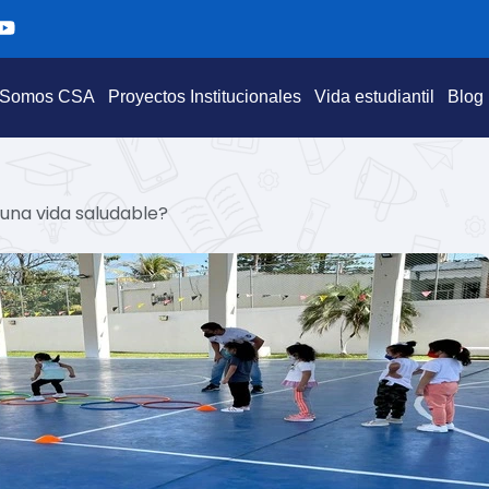
Y
o
u
t
Somos CSA
Proyectos Institucionales
Vida estudiantil
Blog
u
b
e
una vida saludable?