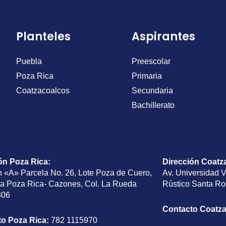
Planteles
Aspirantes
Puebla
Preescolar
Poza Rica
Primaria
Coatzacoalcos
Secundaria
Bachillerato
ón Poza Rica
:
Dirección Coatz
n «A» Parcela No. 26, Lote Poza de Cuero,
Av. Universidad 
ra Poza Rica- Cazones, Col. La Rueda
Rústico Santa Ro
306
Contacto Coatz
to Poza Rica:
782 1115970