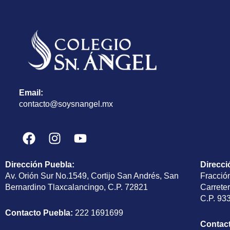
Email:
contacto@soysnangel.mx
F
I
Y
a
n
o
c
s
u
Dirección Puebla
:
Direcci
e
t
t
Av. Orión Sur No.1549, Cortijo San Andrés, San
Fracció
b
a
u
Bernardino Tlaxcalancingo, C.P. 72821
Carrete
o
g
b
C.P. 93
o
r
e
Contacto Puebla:
222 1691699
k
a
Contac