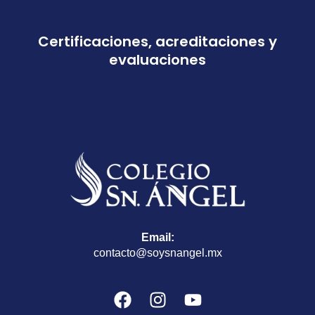
Certificaciones, acreditaciones y
evaluaciones
Email:
contacto@soysnangel.mx
F
I
Y
a
n
o