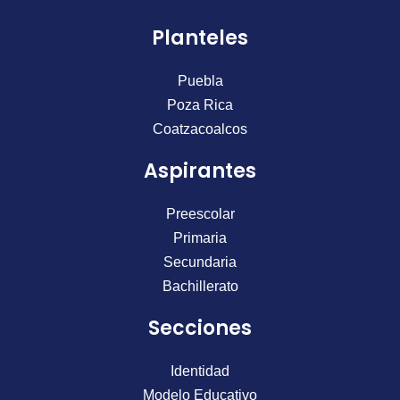
c
s
u
Planteles
e
t
t
b
a
u
o
g
b
Puebla
o
r
e
Poza Rica
k
a
Coatzacoalcos
m
Aspirantes
Preescolar
Primaria
Secundaria
Bachillerato
Secciones
Identidad
Modelo Educativo