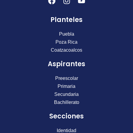
a
n
o
c
s
u
Planteles
e
t
t
b
a
u
o
g
b
Puebla
o
r
e
Poza Rica
k
a
Coatzacoalcos
m
Aspirantes
Preescolar
Primaria
Secundaria
Bachillerato
Secciones
Identidad