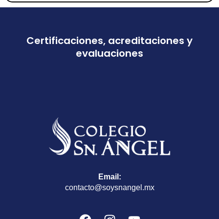
Certificaciones, acreditaciones y
evaluaciones
Email:
contacto@soysnangel.mx
F
I
Y