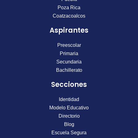
o
g
b
o
r
e
Poza Rica
k
a
Coatzacoalcos
m
Aspirantes
Preescolar
Primaria
Secundaria
Bachillerato
Secciones
Identidad
Modelo Educativo
Directorio
Blog
Escuela Segura